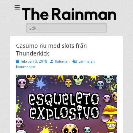
The Rainman
med nyheter från spelbranschen
Sök
efter:
Casumo nu med slots från
Thunderkick
Publicerad
Författare
februari 3, 2018
Rainman
Lämna en
den
kommentar