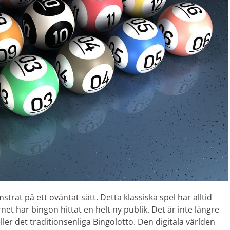
rat på ett oväntat sätt. Detta klassiska spel har alltid
rnet har bingon hittat en helt ny publik. Det är inte längre
ler det traditionsenliga Bingolotto. Den digitala världen