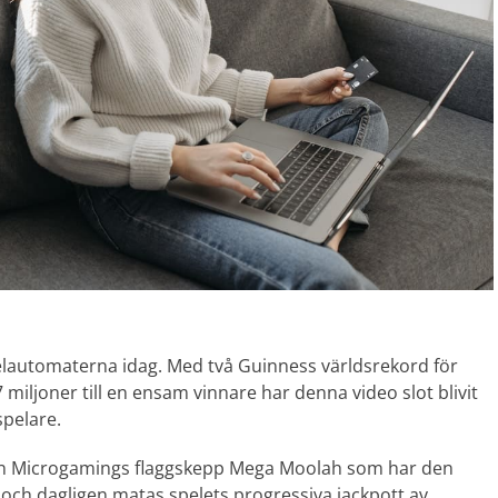
lautomaterna idag. Med två Guinness världsrekord för
miljoner till en ensam vinnare har denna video slot blivit
spelare.
ätten Microgamings flaggskepp Mega Moolah som har den
 och dagligen matas spelets progressiva jackpott av