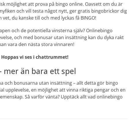
tisk möjlighet att prova på bingo online. Oavsett om du är
yfiken och vill testa något nytt, ger gratis bingobrickor dig
em vet, du kanske till och med lyckas få BINGO!
pen och de potentiella vinsterna själv? Onlinebingo
velse, och med bonusar utan insättning kan du dyka rakt
 kan vara den nästa stora vinnaren!
n. Hoppas vi ses i chattrummet!
 mer än bara ett spel
 och bonusarna utan insättning – allt detta gör bingo
cial upplevelse, en möjlighet att vinna riktiga pengar och en
emenskap. Så varför vänta? Upptäck allt vad onlinebingo