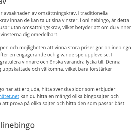
av
r avsaknaden av omsättningskrav. I traditionella
rav innan de kan ta ut sina vinster. I onlinebingo, är detta
usar utan omsättningskrav, vilket betyder att om du vinner
r vinsterna dig omedelbart.
n och möjligheten att vinna stora priser gör onlinebingo
 efter en engagerande och givande spelupplevelse. I
ratulera vinnare och önska varandra lycka till. Denna
 uppskattade och välkomna, vilket bara förstärker
go har att erbjuda, hitta svenska sidor som erbjuder
nätet.net
kan du hitta en mängd olika bingosajter och
att prova på olika sajter och hitta den som passar bäst
nlinebingo