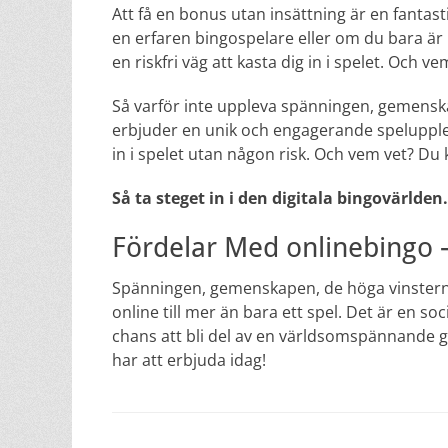
Att få en bonus utan insättning är en fantas
en erfaren bingospelare eller om du bara är n
en riskfri väg att kasta dig in i spelet. Och v
Så varför inte uppleva spänningen, gemenska
erbjuder en unik och engagerande spelupple
in i spelet utan någon risk. Och vem vet? Du
Så ta steget in i den digitala bingovärlde
Fördelar Med onlinebingo –
Spänningen, gemenskapen, de höga vinsterna
online till mer än bara ett spel. Det är en so
chans att bli del av en världsomspännande g
har att erbjuda idag!